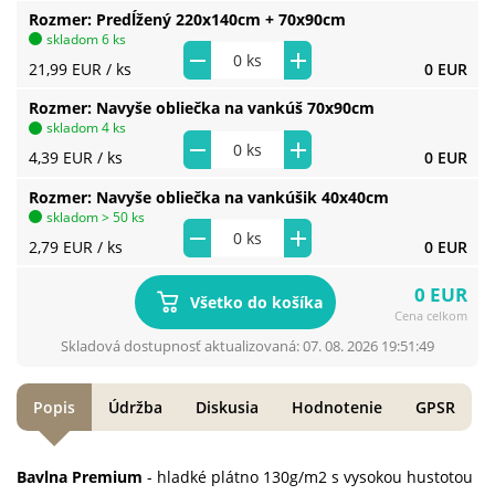
Rozmer
Predĺžený 220x140cm + 70x90cm
skladom 6 ks
21,99 EUR
/ ks
0 EUR
Rozmer
Navyše obliečka na vankúš 70x90cm
skladom 4 ks
4,39 EUR
/ ks
0 EUR
Rozmer
Navyše obliečka na vankúšik 40x40cm
skladom > 50 ks
2,79 EUR
/ ks
0 EUR
0 EUR
Všetko do košíka
Cena celkom
Skladová dostupnosť aktualizovaná: 07. 08. 2026 19:51:49
Popis
Údržba
Diskusia
Hodnotenie
GPSR
Bavlna Premium
- hladké plátno 130g/m2 s vysokou hustotou