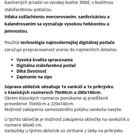
bavlnených priadzí vo vysokej kvalite 30NE, s kvalitnou
stálofarebnou potlačou.
Vďaka zušľachteniu mercerovaním, sanforizáciou a
kalandrovaním sa vyznačuje vysokou hebkosťou a
jemnosťou.
Použitá
technológia najmodernejšej digitálnej potlače
zaručuje prepracovanosť vzorov do najmenších detailov.
Vysoká kvalita spracovania
Digitálna stálofarebná potlač
Dlhá životnosť
Zapínanie na zips
Súprava obliečok obsahuje 1x vankúš a 1x prikrývku
v klasických rozmeroch 70x90cm a 200x140cm.
Okrem klasických rozmerov ponúkame aj predĺžené
prevedenie 70x90cm a 220x140cm.
Možnosť zakúpenia samostatného poťahu vankúša navyše.
U týchto obliečok je možnosť zakúpenia obliečky na vankúšik o
rozmere 40x40 cm.
Vankúšiky u týchto obliečok sú strihané z látky na prikrývku