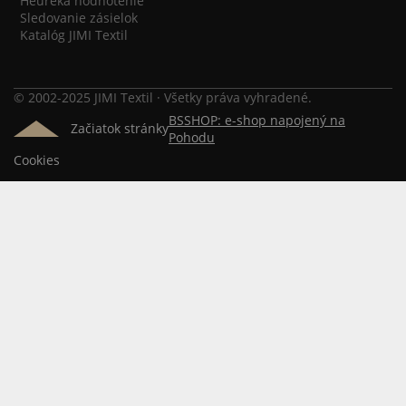
Heureka hodnotenie
Sledovanie zásielok
Katalóg JIMI Textil
© 2002-2025 JIMI Textil · Všetky práva vyhradené.
BSSHOP: e-shop napojený na
Začiatok stránky
Pohodu
Cookies