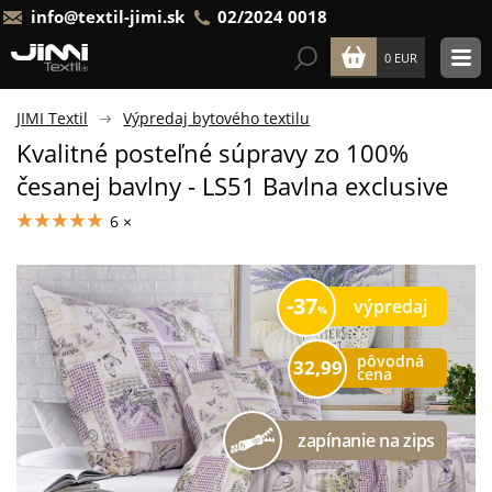
info@textil-jimi.sk
02/2024 0018
0 EUR
JIMI Textil
Výpredaj bytového textilu
Kvalitné posteľné súpravy zo 100%
česanej bavlny - LS51 Bavlna exclusive
6 ×
37
výpredaj
pôvodná
32,99
cena