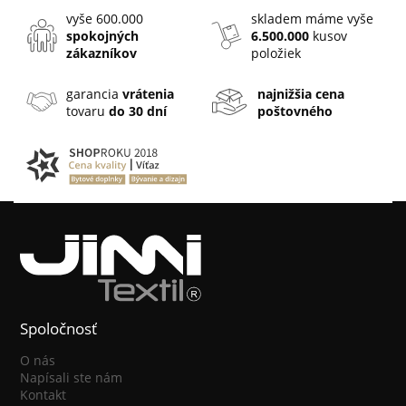
vyše 600.000
skladem máme vyše
spokojných
6.500.000
kusov
zákazníkov
položiek
garancia
vrátenia
najnižšia cena
tovaru
do 30 dní
poštovného
Spoločnosť
O nás
Napísali ste nám
Kontakt