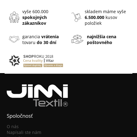
vyše 600.000
skladem máme vyše
spokojných
6.500.000
kusov
zákazníkov
položiek
garancia
vrátenia
najnižšia cena
tovaru
do 30 dní
poštovného
Spoločnosť
O nás
Napísali ste nám