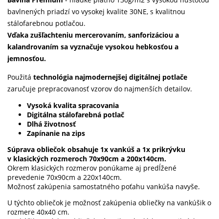
bavlnených priadzí vo vysokej kvalite 30NE, s kvalitnou
stálofarebnou potlačou.
Vďaka zušľachteniu mercerovaním, sanforizáciou a
kalandrovaním sa vyznačuje vysokou hebkosťou a
jemnosťou.
Použitá
technológia najmodernejšej digitálnej potlače
zaručuje prepracovanosť vzorov do najmenších detailov.
Vysoká kvalita spracovania
Digitálna stálofarebná potlač
Dlhá životnosť
Zapínanie na zips
Súprava obliečok obsahuje 1x vankúš a 1x prikrývku
v klasických rozmeroch 70x90cm a 200x140cm.
Okrem klasických rozmerov ponúkame aj predĺžené
prevedenie 70x90cm a 220x140cm.
Možnosť zakúpenia samostatného poťahu vankúša navyše.
U týchto obliečok je možnosť zakúpenia obliečky na vankúšik o
rozmere 40x40 cm.