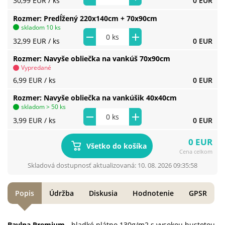
30,99 EUR
/ ks
0 EUR
Rozmer
Predĺžený 220x140cm + 70x90cm
skladom 10 ks
32,99 EUR
/ ks
0 EUR
Rozmer
Navyše obliečka na vankúš 70x90cm
Vypredané
6,99 EUR
/ ks
0 EUR
Rozmer
Navyše obliečka na vankúšik 40x40cm
skladom > 50 ks
3,99 EUR
/ ks
0 EUR
0 EUR
Všetko do košíka
Cena celkom
Skladová dostupnosť aktualizovaná: 10. 08. 2026 09:35:58
Popis
Údržba
Diskusia
Hodnotenie
GPSR
Bavlna Premium
- hladké plátno 130g/m2 s vysokou hustotou