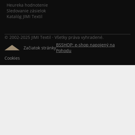
Heureka hodnotenie
Sledovanie zásielok
Katalóg JIMI Textil
© 2002-2025 JIMI Textil · Všetky práva vyhradené.
BSSHOP: e-shop napojený na
Začiatok stránky
Pohodu
Cookies