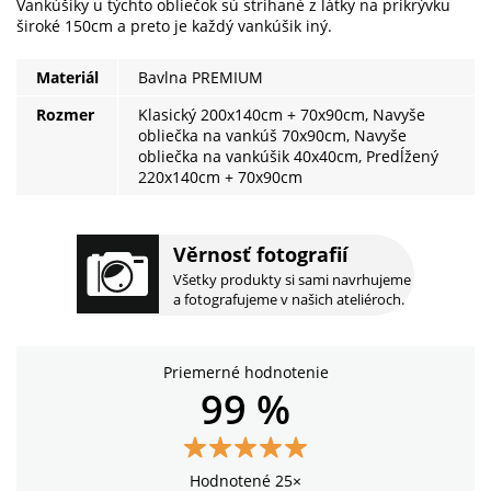
Vankúšiky u týchto obliečok sú strihané z látky na prikrývku
široké 150cm a preto je každý vankúšik iný.
Materiál
Bavlna PREMIUM
Rozmer
Klasický 200x140cm + 70x90cm, Navyše
obliečka na vankúš 70x90cm, Navyše
obliečka na vankúšik 40x40cm, Predĺžený
220x140cm + 70x90cm
Věrnosť fotografií
Všetky produkty si sami navrhujeme
a fotografujeme v našich ateliéroch.
Priemerné hodnotenie
99 %
Hodnotené 25×