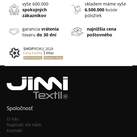
vyše 600.000
skladem máme vyše
spokojných
6.500.000
kusov
zákazníkov
položiek
garancia
vrátenia
najnižšia cena
tovaru
do 30 dní
poštovného
Spoločnosť
O nás
Napísali ste nám
Kontakt