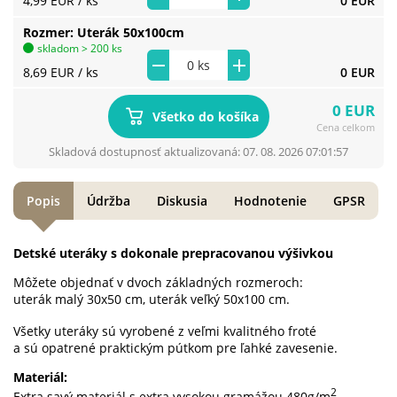
4,99 EUR
/ ks
0 EUR
Rozmer
Uterák 50x100cm
skladom > 200 ks
8,69 EUR
/ ks
0 EUR
0 EUR
Všetko do košíka
Cena celkom
Skladová dostupnosť aktualizovaná: 07. 08. 2026 07:01:57
Popis
Údržba
Diskusia
Hodnotenie
GPSR
Detské uteráky s dokonale prepracovanou výšivkou
Môžete objednať v dvoch základných rozmeroch:
uterák malý 30x50 cm, uterák veľký 50x100 cm.
Všetky uteráky sú vyrobené z veľmi kvalitného froté
a sú opatrené praktickým pútkom pre ľahké zavesenie.
Materiál:
2
Extra savý materiál s extra vysokou gramážou 480g/m