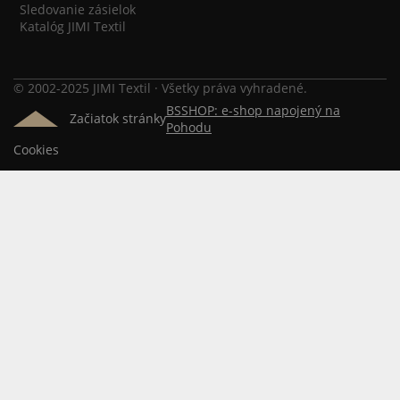
Sledovanie zásielok
Katalóg JIMI Textil
© 2002-2025 JIMI Textil · Všetky práva vyhradené.
BSSHOP: e-shop napojený na
Začiatok stránky
Pohodu
Cookies