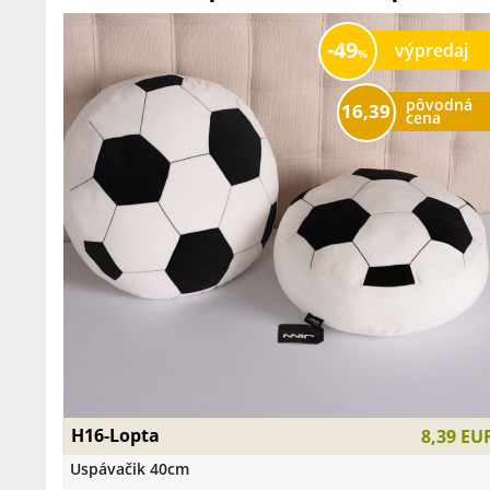
49
výpredaj
pôvodná
16,39
cena
H16-Lopta
8,39 EU
Uspávačik 40cm