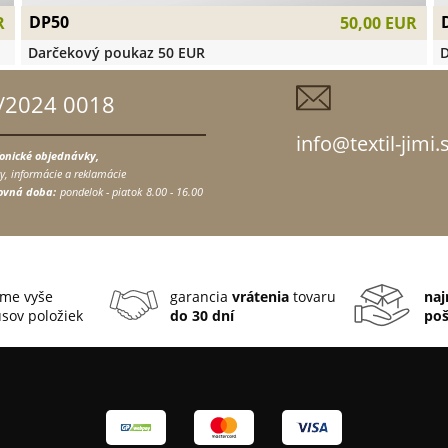
DP50
R
50,00 EUR
Darčekový poukaz 50 EUR
D
/2024 0018
info@textil-jimi.
fonické objednávky,
y, informácie a reklamácie
ovná doba:
pondelok - piatok
8.00 - 16.00
me vyše
garancia
vrátenia
tovaru
naj
sov položiek
do 30 dní
po