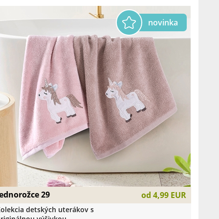
Jednorožce 29
od
4,99 EUR
olekcia detských uterákov s
riginálnou výšivkou