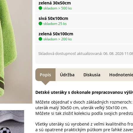
zelená 30x50cm
skladom > 500 ks
sivá 50x100cm
skladom 25 ks
zelená 50x100cm
skladom > 200 ks
Skladová dostupnosť aktualizovaná: 06. 08. 2026 11:0
Popis
Údržba
Diskusia
Hodnoteni
Detské uteráky s dokonale prepracovanou výš
Môžete objednať v dvoch základných rozmeroch:
uterák malý 30x50 cm, uterák veľký 50x100 cm.
Môžete si tak zložiť kolekciu podľa svojich predst
Všetky uteráky sú vyrobené z veľmi kvalitného fro
a sú opatrené praktickým pútkom pre ľahké zave