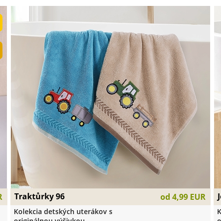
Traktůrky 96
R
od
4,99 EUR
Kolekcia detských uterákov s
K
originálnou výšivkou
o