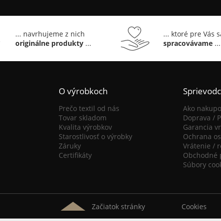
... navrhujeme z nich
... ktoré pre Vás 
originálne produkty
...
spracovávame
...
O výrobkoch
Sprievod
Prečo textil od nás
Ako nakupo
Tovar skladom
Doprava / P
Kvalita výrobkov
Garancia vr
Starostlivosť o výrobky
Ochrana os
Záruky
Vrátenie / 
Certifikáty
Obchodné 
Súbory coo
Začiatok stránky
Cookies