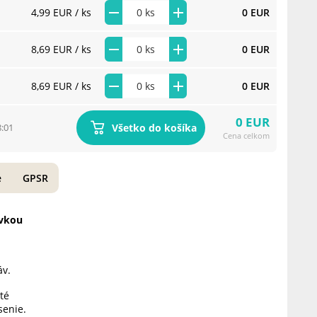
4,99 EUR
/ ks
0 EUR
8,69 EUR
/ ks
0 EUR
8,69 EUR
/ ks
0 EUR
0 EUR
Všetko do košíka
8:01
Cena celkom
e
GPSR
ivkou
áv.
té
senie.