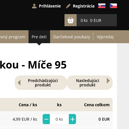
Prihlásenie
Registrácia
0
0 EUR
vaný program
Pre deti
Darčekové poukazy
Výpredaj
kou - Míče 95
Predchádzajúci
Nasledujúci
produkt
produkt
Cena / ks
ks
Cena celkom
4,99 EUR
/ ks
0 EUR