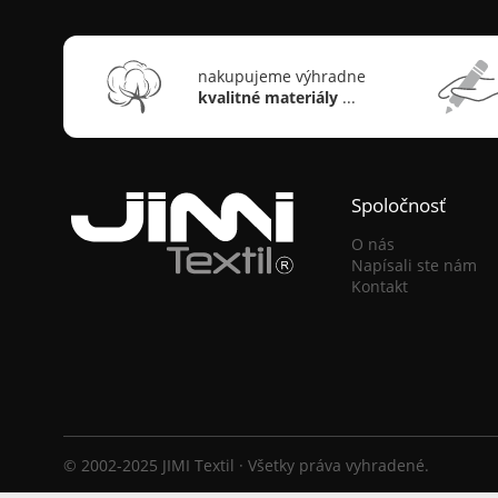
nakupujeme výhradne
kvalitné materiály
...
Spoločnosť
O nás
Napísali ste nám
Kontakt
© 2002-2025 JIMI Textil · Všetky práva vyhradené.