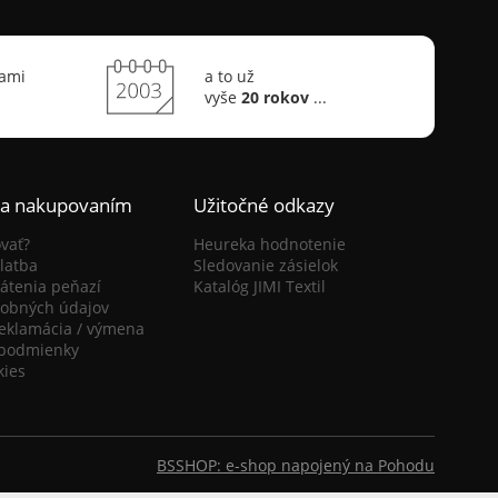
sami
a to už
vyše
20 rokov
...
ca nakupovaním
Užitočné odkazy
vať?
Heureka hodnotenie
latba
Sledovanie zásielok
átenia peňazí
Katalóg JIMI Textil
obných údajov
reklamácia / výmena
podmienky
kies
BSSHOP: e-shop napojený na Pohodu