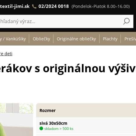
textil-jimi.sk
02/2024 0018
(Pondelok–Piatok 8.00–16.00)
y / Vankúšiky
Obliečky
Originálne obliečky
Plachty
Preší
e deti
rákov s originálnou výšiv
Rozmer
sivá 30x50cm
skladom > 500 ks