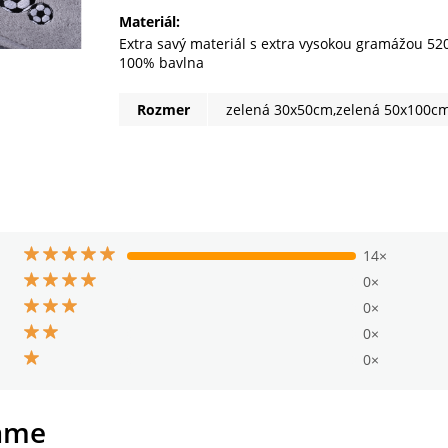
Materiál:
Extra savý materiál s extra vysokou gramážou 5
100% bavlna
Rozmer
zelená 30x50cm,zelená 50x100cm
14×
0×
0×
0×
0×
ame