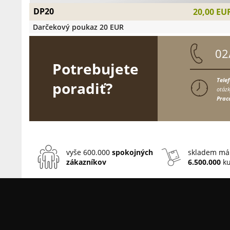
DP20
20,00 EU
Darčekový poukaz 20 EUR
02
Potrebujete
Tele
poradiť?
otázk
Prac
vyše 600.000
spokojných
skladem má
zákazníkov
6.500.000
ku