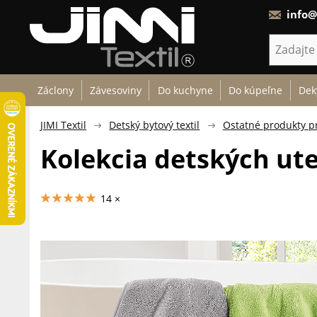
info@
Záclony
Závesoviny
Do kuchyne
Do kúpeľne
Dek
JIMI Textil
Detský bytový textil
Ostatné produkty pr
Kolekcia detských ute
14 ×