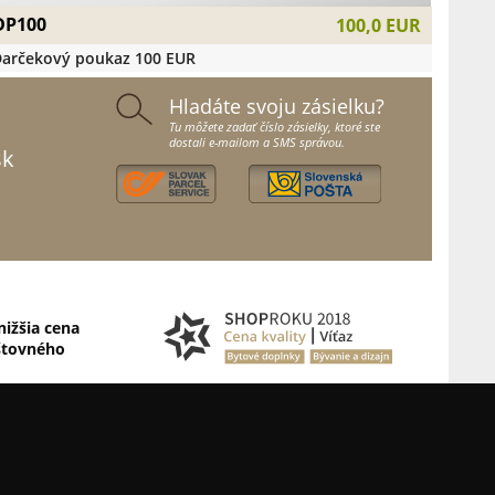
DP100
100,0 EUR
arčekový poukaz 100 EUR
Hladáte svoju zásielku?
Tu môžete zadať číslo zásielky, ktoré ste
dostali e-mailom a SMS správou.
sk
nižšia cena
štovného