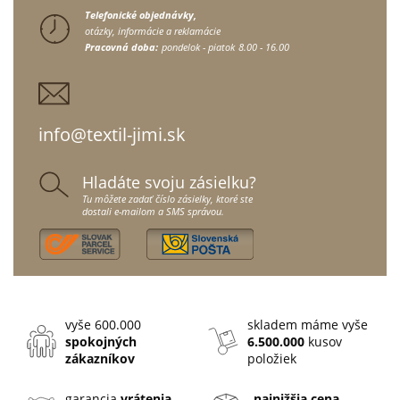
Telefonické objednávky,
otázky, informácie a reklamácie
Pracovná doba:
pondelok - piatok
8.00 - 16.00
info@textil-jimi.sk
Hladáte svoju zásielku?
Tu môžete zadať číslo zásielky, ktoré ste
dostali e-mailom a SMS správou.
vyše 600.000
skladem máme vyše
spokojných
6.500.000
kusov
zákazníkov
položiek
garancia
vrátenia
najnižšia cena