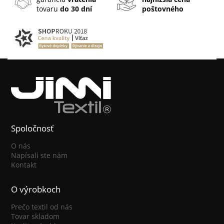
tovaru
do 30 dní
poštovného
Spoločnosť
O nás
Napísali ste nám
Kontakt
O výrobkoch
Prečo textil od nás
Tovar skladom