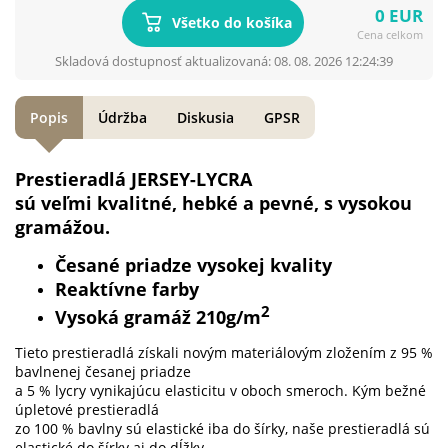
0 EUR
Všetko do košíka
Cena celkom
Skladová dostupnosť aktualizovaná: 08. 08. 2026 12:24:39
Popis
Údržba
Diskusia
GPSR
Prestieradlá JERSEY-LYCRA
sú veľmi kvalitné, hebké a pevné, s vysokou
gramážou.
Česané priadze vysokej kvality
Reaktívne farby
2
Vysoká gramáž 210g/m
Tieto prestieradlá získali novým materiálovým zložením z 95 %
bavlnenej česanej priadze
a 5 % lycry vynikajúcu elasticitu v oboch smeroch. Kým bežné
úpletové prestieradlá
zo 100 % bavlny sú elastické iba do šírky, naše prestieradlá sú
elastické do šírky aj do dĺžky.