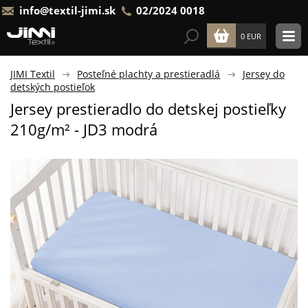
info@textil-jimi.sk
02/2024 0018
0 EUR
JIMI Textil
Posteľné plachty a prestieradlá
Jersey do
detských postieľok
Jersey prestieradlo do detskej postieľky
210g/m² - JD3 modrá