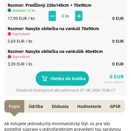
Rozmer
Predĺžený 220x140cm + 70x90cm
skladom 12 ks
17,99 EUR
/ ks
0 EUR
Rozmer
Navyše obliečka na vankúš 70x90cm
Vypredané
5,69 EUR
/ ks
0 EUR
Rozmer
Navyše obliečka na vankúšik 40x40cm
Vypredané
3,39 EUR
/ ks
0 EUR
0 EUR
Všetko do košíka
Cena celkom
Skladová dostupnosť aktualizovaná: 07. 08. 2026 10:06:17
Popis
Údržba
Diskusia
Hodnotenie
GPSR
Ak milujete jednoduchý minimalistický štýl, sú pre Vás
posteľné súpravy v jednofarebnom prevedení tou správnou