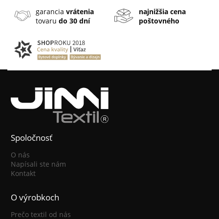
garancia
vrátenia
najnižšia cena
tovaru
do 30 dní
poštovného
Spoločnosť
O nás
Napísali ste nám
Kontakt
O výrobkoch
Prečo textil od nás