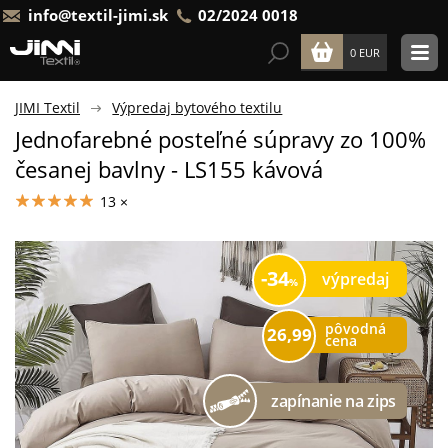
info@textil-jimi.sk
02/2024 0018
0 EUR
JIMI Textil
Výpredaj bytového textilu
Jednofarebné posteľné súpravy zo 100%
česanej bavlny - LS155 kávová
13 ×
34
výpredaj
pôvodná
26,99
cena