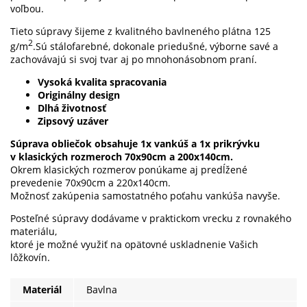
voľbou.
Tieto súpravy šijeme z kvalitného bavlneného plátna 125
2
g/m
.Sú stálofarebné, dokonale priedušné, výborne savé a
zachovávajú si svoj tvar aj po mnohonásobnom praní.
Vysoká kvalita spracovania
Originálny design
Dlhá životnosť
Zipsový uzáver
Súprava obliečok obsahuje 1x vankúš a 1x prikrývku
v klasických rozmeroch 70x90cm a 200x140cm.
Okrem klasických rozmerov ponúkame aj predĺžené
prevedenie 70x90cm a 220x140cm.
Možnosť zakúpenia samostatného poťahu vankúša navyše.
Posteľné súpravy dodávame v praktickom vrecku z rovnakého
materiálu,
ktoré je možné využiť na opätovné uskladnenie Vašich
lôžkovín.
Materiál
Bavlna