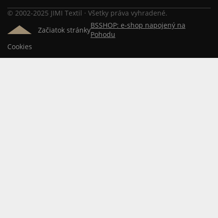
© 2002-2025 JIMI Textil · Všetky práva vyhradené.
BSSHOP: e-shop napojený na
Začiatok stránky
Pohodu
Cookies