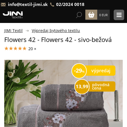
info@textil-jimi.sk
02/2024 0018
0 EUR
JIMI Textil
Výpredaj bytového textilu
Flowers 42 - Flowers 42 - sivo-bežová
20 ×
29
výpredaj
pôvodná
13,99
cena