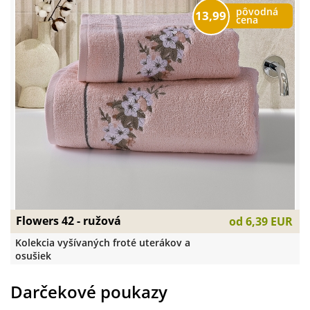
pôvodná
13,99
cena
Flowers 42 - ružová
od
6,39 EUR
Kolekcia vyšívaných froté uterákov a
osušiek
Darčekové poukazy