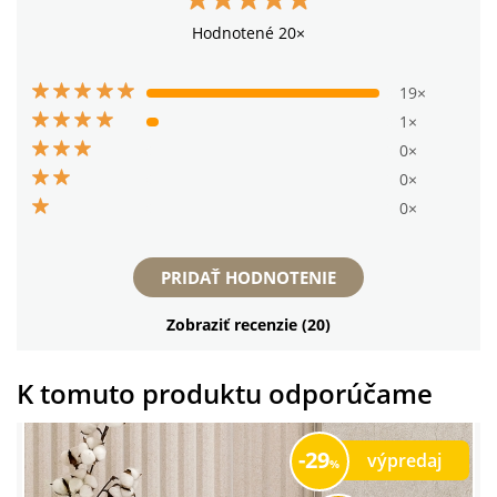
Hodnotené 20×
19×
1×
0×
0×
0×
PRIDAŤ HODNOTENIE
Zobraziť recenzie (20)
K tomuto produktu odporúčame
29
výpredaj