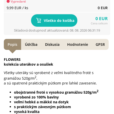
Vypredané
9,99 EUR
/ ks
0 EUR
0 EUR
Všetko do košíka
Cena celkom
Skladová dostupnosť aktualizovaná: 08. 08. 2026 06:31:19
Popis
Údržba
Diskusia
Hodnotenie
GPSR
FLOWERS
kolekcia uterákov a osušiek
Všetky uteráky sú vyrobené z veľmi kvalitného froté s
2
gramážou 520g/m
,
a sú opatrené praktickým pútkom pre ľahké zavesenie.
2
obojstranné froté s vysokou gramážou 520g/m
vyrobené zo 100% bavlny
veľmi hebké a mäkké na dotyk
s praktickým závesným pútkom
vysoká kvalita