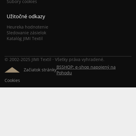
Súbory cookies
Užitočné odkazy
Heureka hodnotenie
Sledovanie zásielok
Katalóg JIMI Textil
© 2002-2025 JIMI Textil · Všetky práva vyhradené.
BSSHOP: e-shop napojený na
Začiatok stránky
Pohodu
Cookies