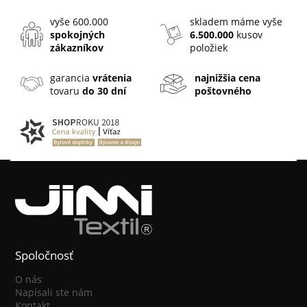
vyše 600.000
skladem máme vyše
spokojných
6.500.000
kusov
zákazníkov
položiek
garancia
vrátenia
najnižšia cena
tovaru
do 30 dní
poštovného
Spoločnosť
O nás
Napísali ste nám
Kontakt