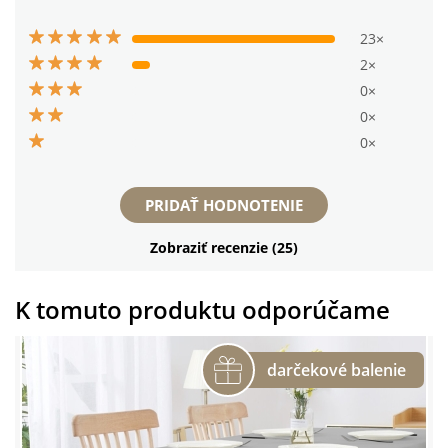
23×
2×
0×
0×
0×
PRIDAŤ HODNOTENIE
Zobraziť recenzie (25)
K tomuto produktu odporúčame