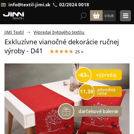
info@textil-jimi.sk
02/2024 0018
0 EUR
JIMI Textil
Výpredaj bytového textilu
Exkluzívne vianočné dekorácie ručnej
výroby - D41
25 ×
43
výpredaj
pôvodná
11,39
cena