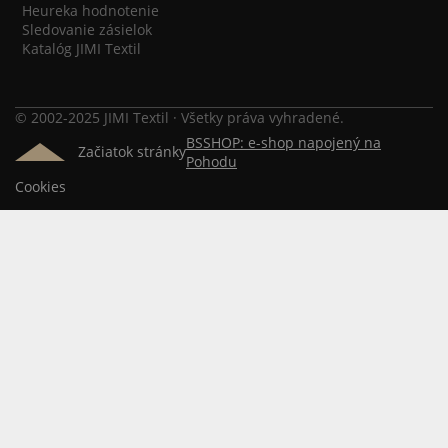
Heureka hodnotenie
Sledovanie zásielok
Katalóg JIMI Textil
© 2002-2025 JIMI Textil · Všetky práva vyhradené.
BSSHOP: e-shop napojený na
Začiatok stránky
Pohodu
Cookies