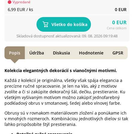
Vypredané
6,99 EUR
/ ks
0 EUR
0 EUR
Všetko do košíka
Cena celkom
Skladová dostupnosť aktualizovaná: 09. 08. 2026 09:19:48
Popis
Údržba
Diskusia
Hodnotenie
GPSR
Kolekcia elegantných dekorácií s vianočnými motívmi.
Každá z kolekcií je originálna, všetky však spája elegancia a
precízne ručné spracovanie. Je len na Vás, aký z motívov
zvolíte a či si zakúpite dekoračný šál, dečku, prestieranie. Ku
všetkým vyšívaným motívom možno zakúpiť jednofarebný
podkladový obrus v smotanovej, šedej alebo vínovej farbe.
Obrusy sú v rovnakom materiálovom zložení a ponúkame ich
v mnohých rozmeroch. Kombináciou jednotlivých dielov si tak
ľahko prispôsobíte štýl prestierania.