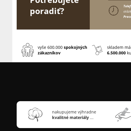
Tele
poradiť?
otázk
Prac
vyše 600.000
spokojných
skladem má
zákazníkov
6.500.000
ku
nakupujeme výhradne
kvalitné materiály
...