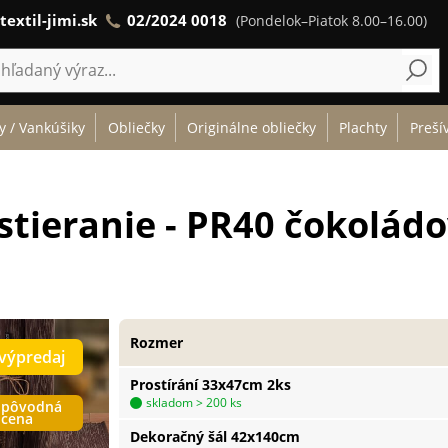
textil-jimi.sk
02/2024 0018
(Pondelok–Piatok 8.00–16.00)
y / Vankúšiky
Obliečky
Originálne obliečky
Plachty
Preší
stieranie - PR40 čokolád
Rozmer
výpredaj
Prostírání 33x47cm 2ks
skladom > 200 ks
pôvodná
cena
Dekoračný šál 42x140cm