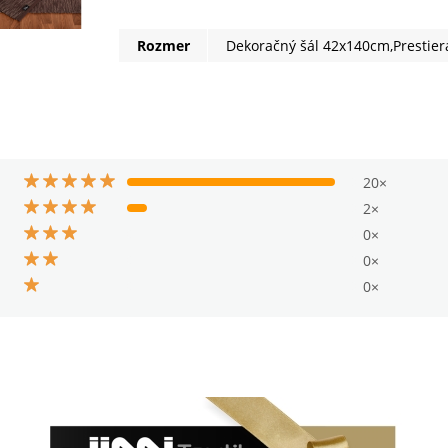
Rozmer
Dekoračný šál 42x140cm,Prestier
20×
2×
0×
0×
0×