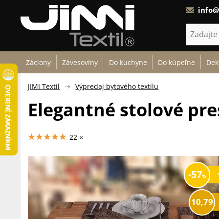
info@
Záclony
Závesoviny
Do kuchyne
Do kúpeľne
Dek
JIMI Textil
Výpredaj bytového textilu
Elegantné stolové pre
22 ×
57
10,79