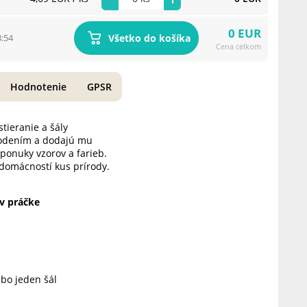
0 EUR
Všetko do košíka
3:54
Cena celkom
Hodnotenie
GPSR
tieranie a šály
škodením a dodajú mu
ponuky vzorov a farieb.
domácností kus prírody.
 v práčke
ebo jeden šál