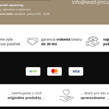
info@textil-jimi.
fonické objednávky,
y, informácie a reklamácie
ovná doba:
pondelok - piatok
8.00 - 16.00
me vyše
garancia
vrátenia
tovaru
naj
sov položiek
do 30 dní
po
... navrhujeme z nich
... ktoré pre Vás 
originálne produkty
...
spracovávame
...