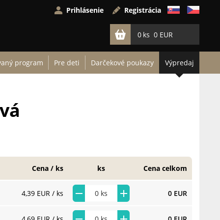
Prihlásenie
Registrácia
0
0 EUR
vaný program
Pre deti
Darčekové poukazy
Výpredaj
ová
Cena / ks
ks
Cena celkom
4,39 EUR
/ ks
0 EUR
4,69 EUR
/ ks
0 EUR