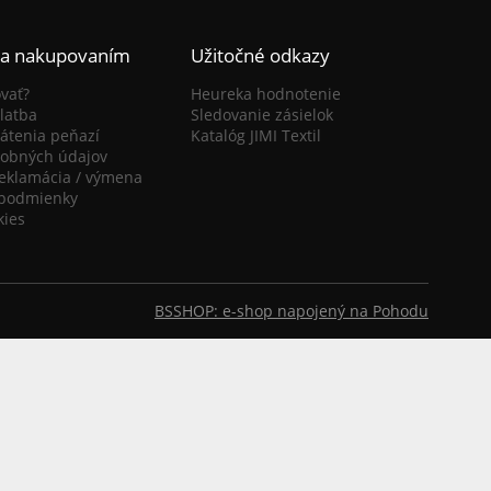
ca nakupovaním
Užitočné odkazy
vať?
Heureka hodnotenie
latba
Sledovanie zásielok
átenia peňazí
Katalóg JIMI Textil
obných údajov
reklamácia / výmena
podmienky
kies
BSSHOP: e-shop napojený na Pohodu