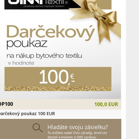
DP100
100,0 EUR
arčekový poukaz 100 EUR
Hladáte svoju zásielku?
Tu môžete zadať číslo zásielky, ktoré ste
dostali e-mailom a SMS správou.