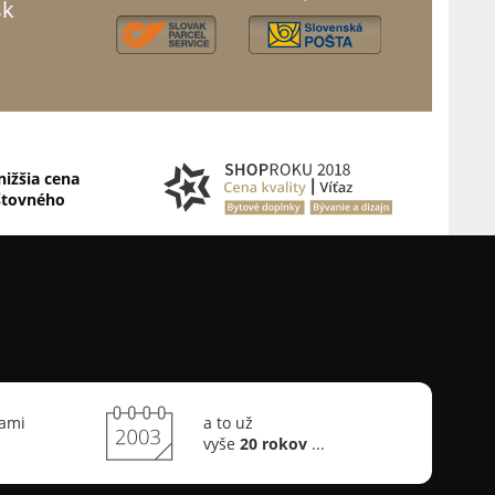
sk
nižšia cena
štovného
sami
a to už
vyše
20 rokov
...