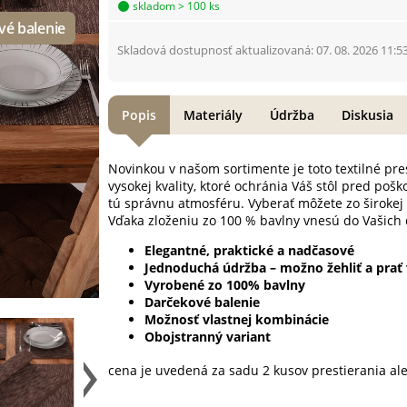
skladom > 100 ks
Skladová dostupnosť aktualizovaná: 07. 08. 2026 11:5
Popis
Materiály
Údržba
Diskusia
Novinkou v našom sortimente je toto textilné pres
vysokej kvality, ktoré ochránia Váš stôl pred po
tú správnu atmosféru. Vyberať môžete zo širokej 
Vďaka zloženiu zo 100 % bavlny vnesú do Vašich 
Elegantné, praktické a nadčasové
Jednoduchá údržba – možno žehliť a prať
Vyrobené zo 100% bavlny
Darčekové balenie
Možnosť vlastnej kombinácie
Obojstranný variant
cena je uvedená za sadu 2 kusov prestierania al