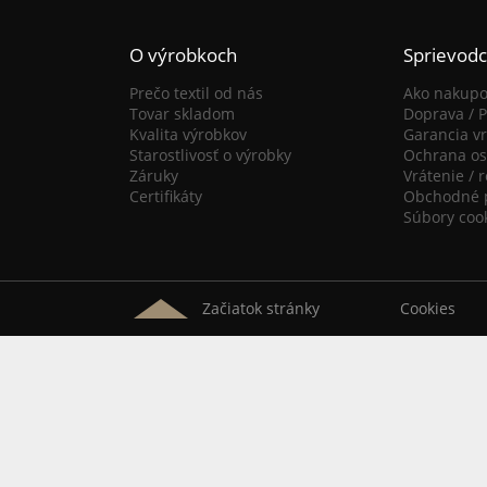
O výrobkoch
Sprievod
Prečo textil od nás
Ako nakupo
Tovar skladom
Doprava / P
Kvalita výrobkov
Garancia vr
Starostlivosť o výrobky
Ochrana os
Záruky
Vrátenie / 
Certifikáty
Obchodné 
Súbory coo
Začiatok stránky
Cookies