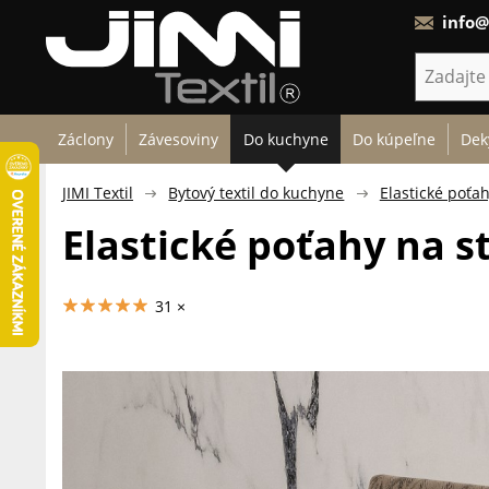
info@
Záclony
Závesoviny
Do kuchyne
Do kúpeľne
Dek
JIMI Textil
Bytový textil do kuchyne
Elastické poťah
Elastické poťahy na s
31 ×