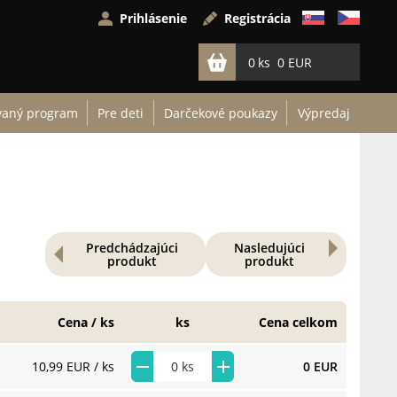
Prihlásenie
Registrácia
0
0 EUR
vaný program
Pre deti
Darčekové poukazy
Výpredaj
Predchádzajúci
Nasledujúci
produkt
produkt
Cena / ks
ks
Cena celkom
10,99 EUR
/ ks
0 EUR