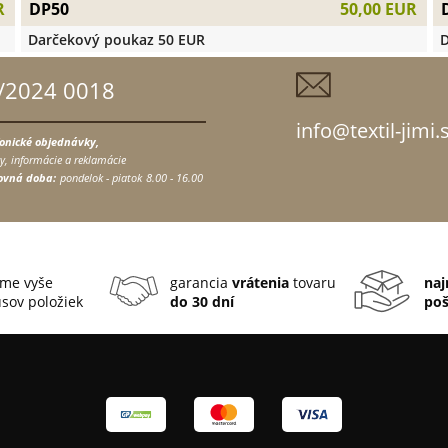
DP50
R
50,00 EUR
Darčekový poukaz 50 EUR
D
/2024 0018
info@textil-jimi.
fonické objednávky,
y, informácie a reklamácie
ovná doba:
pondelok - piatok
8.00 - 16.00
me vyše
garancia
vrátenia
tovaru
naj
sov položiek
do 30 dní
po