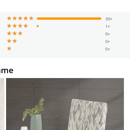
30×
1×
0×
0×
0×
ame