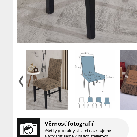
Věrnosť fotografií
Všetky produkty si sami navrhujeme
a fotografujeme v našich ateliéroch.