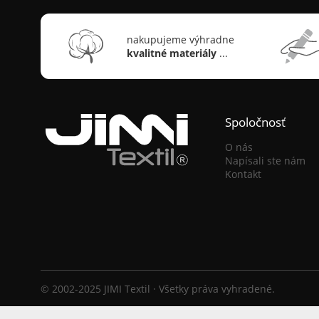
nakupujeme výhradne
kvalitné materiály
...
Spoločnosť
O nás
Napísali ste nám
Kontakt
© 2002-2025 JIMI Textil · Všetky práva vyhradené.