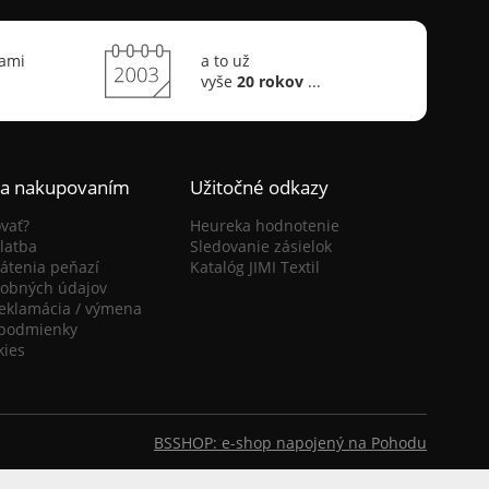
sami
a to už
vyše
20 rokov
...
ca nakupovaním
Užitočné odkazy
vať?
Heureka hodnotenie
latba
Sledovanie zásielok
átenia peňazí
Katalóg JIMI Textil
obných údajov
reklamácia / výmena
podmienky
kies
BSSHOP: e-shop napojený na Pohodu