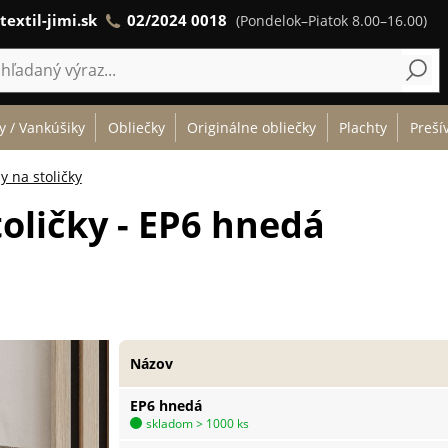
textil-jimi.sk
02/2024 0018
(Pondelok–Piatok 8.00–16.00)
y / Vankúšiky
Obliečky
Originálne obliečky
Plachty
Preší
y na stoličky
toličky - EP6 hnedá
Názov
EP6 hnedá
skladom > 1000 ks