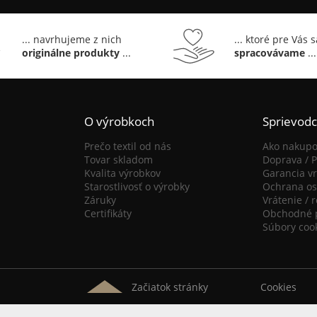
... navrhujeme z nich
... ktoré pre Vás 
originálne produkty
...
spracovávame
...
O výrobkoch
Sprievod
Prečo textil od nás
Ako nakupo
Tovar skladom
Doprava / P
Kvalita výrobkov
Garancia vr
Starostlivosť o výrobky
Ochrana os
Záruky
Vrátenie / 
Certifikáty
Obchodné 
Súbory coo
Začiatok stránky
Cookies