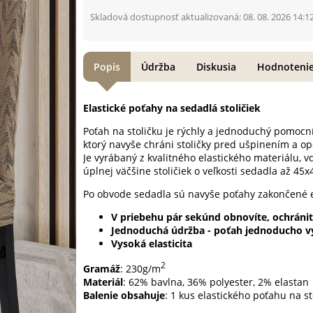
Skladová dostupnosť aktualizovaná: 08. 08. 2026 14:1
Popis
Údržba
Diskusia
Hodnoteni
Elastické poťahy na sedadlá stoličiek
Poťah na stoličku je rýchly a jednoduchý pomocn
ktorý navyše chráni stoličky pred ušpinením a o
Je vyrábaný z kvalitného elastického materiálu, 
úplnej väčšine stoličiek o veľkosti sedadla až 4
Po obvode sedadla sú navyše poťahy zakončené el
V priebehu pár sekúnd obnovíte, ochránite
Jednoduchá údržba - poťah jednoducho vy
Vysoká elasticita
2
Gramáž
: 230g/m
Materiál
: 62% bavlna, 36% polyester, 2% elastan
Balenie obsahuje
: 1 kus elastického poťahu na st