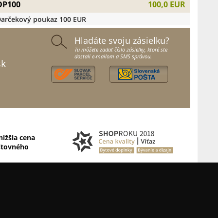
DP100
100,0 EUR
arčekový poukaz 100 EUR
Hladáte svoju zásielku?
Tu môžete zadať číslo zásielky, ktoré ste
dostali e-mailom a SMS správou.
sk
nižšia cena
štovného