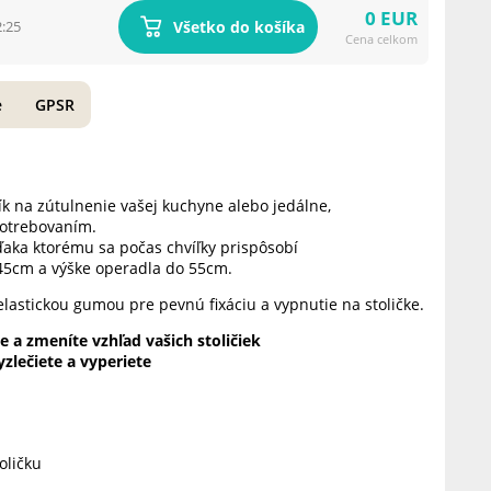
0 EUR
Všetko do košíka
2:25
Cena celkom
e
GPSR
ík na zútulnenie vašej kuchyne alebo jedálne,
potrebovaním.
vďaka ktorému sa počas chvíľky prispôsobí
5x45cm a výške operadla do 55cm.
astickou gumou pre pevnú fixáciu a vypnutie na stoličke.
 a zmeníte vzhľad vašich stoličiek
zlečiete a vyperiete
oličku