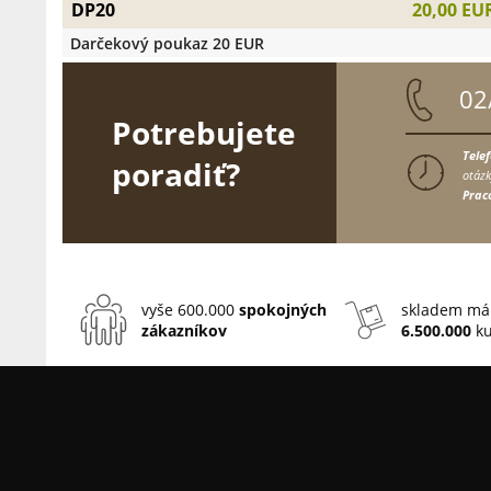
DP20
20,00 EU
Darčekový poukaz 20 EUR
02
Potrebujete
Tele
poradiť?
otázk
Prac
vyše 600.000
spokojných
skladem má
zákazníkov
6.500.000
ku