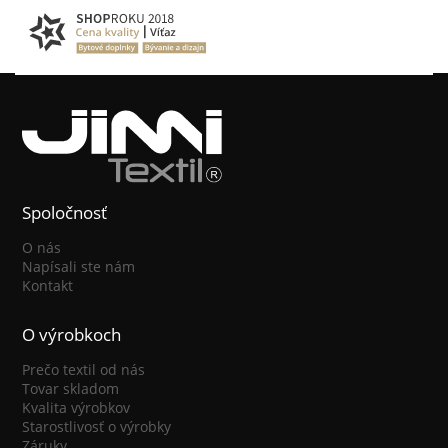
Spoločnosť
O nás
Napísali ste nám
Kontakt
O výrobkoch
Prečo textil od nás
Tovar skladom
Kvalita výrobkov
Starostlivosť o výrobky
Záruky