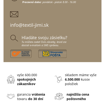
Pracovná doba:
pondelok - piatok
8.00 - 16.00
info@textil-jimi.sk
Hladáte svoju zásielku?
Tu môžete zadať číslo zásielky, ktoré ste
dostali e-mailom a SMS správou.
vyše 600.000
skladem máme vyše
spokojných
6.500.000
kusov
zákazníkov
položiek
garancia
vrátenia
najnižšia cena
tovaru
do 30 dní
poštovného