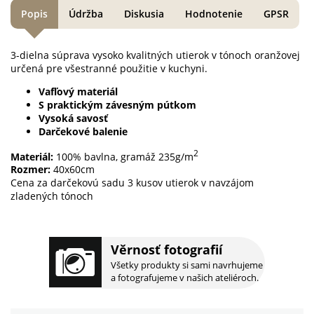
Popis
Údržba
Diskusia
Hodnotenie
GPSR
3-dielna súprava vysoko kvalitných utierok v tónoch oranžovej
určená pre všestranné použitie v kuchyni.
Vafľový materiál
S praktickým závesným pútkom
Vysoká savosť
Darčekové balenie
2
Materiál:
100% bavlna, gramáž 235g/m
Rozmer:
40x60cm
Cena za darčekovú sadu 3 kusov utierok v navzájom
zladených tónoch
Věrnosť fotografií
Všetky produkty si sami navrhujeme
a fotografujeme v našich ateliéroch.