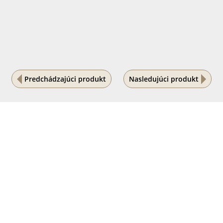
Predchádzajúci produkt
Nasledujúci produkt
Na vašom súkromí nám záleží
Tento internetový obchod ukladá súbory cookies, ktoré
pomáhajú k jeho správnemu fungovaniu. Využívaním
našich služieb s ich používaním súhlasíte.
POVOLIŤ VŠETKO