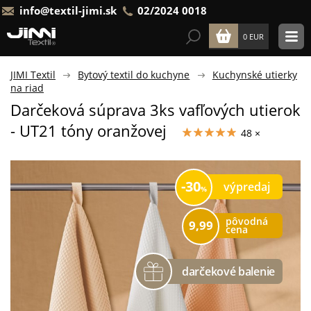
info@textil-jimi.sk
02/2024 0018
0 EUR
JIMI Textil
Bytový textil do kuchyne
Kuchynské utierky
na riad
Darčeková súprava 3ks vafľových utierok
- UT21 tóny oranžovej
48 ×
30
výpredaj
pôvodná
9,99
cena