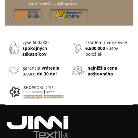
dostali e-mailom a SMS správou.
vyše 600.000
skladem máme vyše
spokojných
6.500.000
kusov
zákazníkov
položiek
garancia
vrátenia
najnižšia cena
tovaru
do 30 dní
poštovného