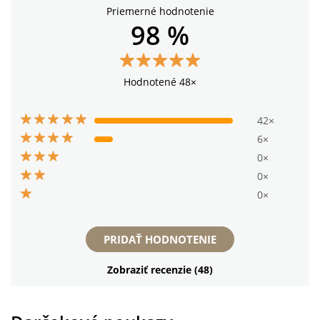
Priemerné hodnotenie
98 %
Hodnotené 48×
42×
6×
0×
0×
0×
PRIDAŤ HODNOTENIE
Zobraziť recenzie (48)