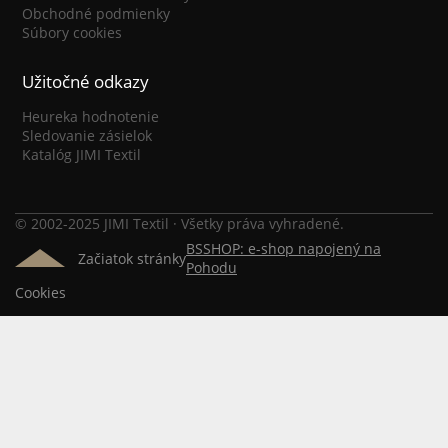
Obchodné podmienky
Súbory cookies
Užitočné odkazy
Heureka hodnotenie
Sledovanie zásielok
Katalóg JIMI Textil
© 2002-2025 JIMI Textil · Všetky práva vyhradené.
BSSHOP: e-shop napojený na
Začiatok stránky
Pohodu
Cookies