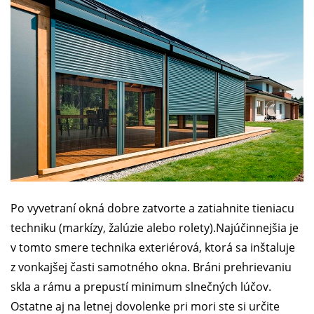
Po vyvetraní okná dobre zatvorte a zatiahnite tieniacu
techniku (markízy, žalúzie alebo rolety).Najúčinnejšia je
v tomto smere technika exteriérová, ktorá sa inštaluje
z vonkajšej časti samotného okna. Bráni prehrievaniu
skla a rámu a prepustí minimum slnečných lúčov.
Ostatne aj na letnej dovolenke pri mori ste si určite