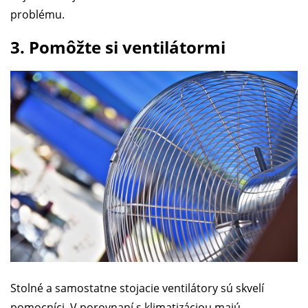
problému.
3. Pomôžte si ventilátormi
Stolné a samostatne stojacie ventilátory sú skvelí
pomocníci. V porovnaní s klimatizáciou majú