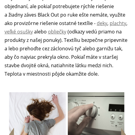
objednaní, ale pokiaľ potrebujete rýchle riešenie
a žiadny záves Black Out po ruke ešte nemáte, využite
ako provizórne riešenie ostatné textílie -
deky
,
plachty
,
veľké osušky
alebo
obliečky
(odkazy vedú priamo na
produkty z našej ponuky). Textíliu bezpečne pripevnite
a lebo prehoďte cez záclonovú tyč alebo garnižu tak,
aby čo najviac prekryla okno. Pokiaľ máte v staršej
stavbe dvojité okná, natiahnite látku medzi nich.
Teplota v miestnosti pôjde okamžite dole.