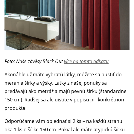
Foto: Naše závěsy Black Out
více na tomto odkazu
Akonáhle už máte vybratú látky, môžete sa pustiť do
merania šírky a výšky. Látky z našej ponuky sa
predávajú ako metráž a majú pevnú šírku (štandardne
150 cm). Radšej sa ale uistite v popisu pri konkrétnom
produkte.
Odporúčame vám objednať si 2 ks – na každú stranu
oka 1 ks o šírke 150 cm. Pokiaľ ale máte atypickú šírku