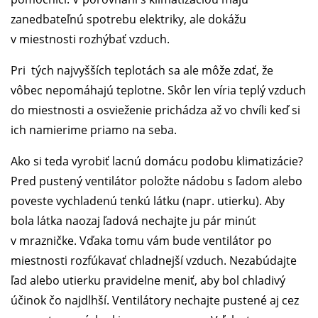
zanedbateľnú spotrebu elektriky, ale dokážu
v miestnosti rozhýbať vzduch.
Pri tých najvyšších teplotách sa ale môže zdať, že
vôbec nepomáhajú teplotne. Skôr len víria teplý vzduch
do miestnosti a osvieženie prichádza až vo chvíli keď si
ich namierime priamo na seba.
Ako si teda vyrobiť lacnú domácu podobu klimatizácie?
Pred pustený ventilátor položte nádobu s ľadom alebo
poveste vychladenú tenkú látku (napr. utierku). Aby
bola látka naozaj ľadová nechajte ju pár minút
v mrazničke. Vďaka tomu vám bude ventilátor po
miestnosti rozfúkavať chladnejší vzduch. Nezabúdajte
ľad alebo utierku pravidelne meniť, aby bol chladivý
účinok čo najdlhší. Ventilátory nechajte pustené aj cez