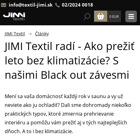
info@textil-jimi.sk
02/2024 0018
0 EUR
JIMI Textil
Články
JIMI Textil radí - Ako prežiť
leto bez klimatizácie? S
našimi Black out závesmi
Mení sa vaša domácnosť každý rok v saunu a vy už
neviete ako ju ochladiť? Dali sme dohromady niekoľko
praktických typov, ktoré zmiernia prehrievanie
interiéru a pomôžu vám prežiť aj v tých najteplejších
dňoch. A to i bez klimatizácie.