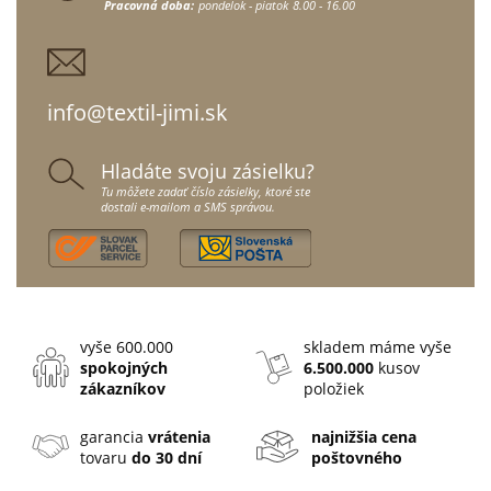
Pracovná doba:
pondelok - piatok
8.00 - 16.00
info@textil-jimi.sk
Hladáte svoju zásielku?
Tu môžete zadať číslo zásielky, ktoré ste
dostali e-mailom a SMS správou.
vyše 600.000
skladem máme vyše
spokojných
6.500.000
kusov
zákazníkov
položiek
garancia
vrátenia
najnižšia cena
tovaru
do 30 dní
poštovného