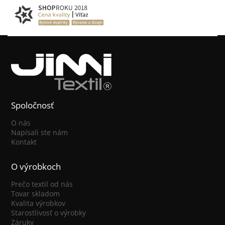
Spoločnosť
O nás
Napísali ste nám
Kontakt
O výrobkoch
Prečo textil od nás
Tovar skladom
Kvalita výrobkov
Starostlivosť o výrobky
Záruky