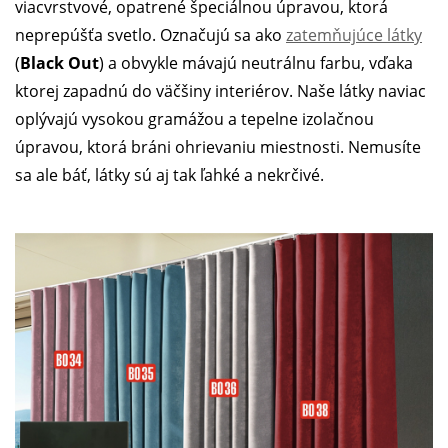
viacvrstvové, opatrené špeciálnou úpravou, ktorá
neprepúšťa svetlo. Označujú sa ako
zatemňujúce látky
(
Black Out
) a obvykle mávajú neutrálnu farbu, vďaka
ktorej zapadnú do väčšiny interiérov. Naše látky naviac
oplývajú vysokou gramážou a tepelne izolačnou
úpravou, ktorá bráni ohrievaniu miestnosti. Nemusíte
sa ale báť, látky sú aj tak ľahké a nekrčivé.