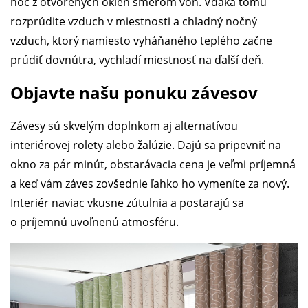
noc z otvorených okien smerom von. Vďaka tomu
rozprúdite vzduch v miestnosti a chladný nočný
vzduch, ktorý namiesto vyháňaného teplého začne
prúdiť dovnútra, vychladí miestnosť na ďalší deň.
Objavte našu ponuku závesov
Závesy sú skvelým doplnkom aj alternatívou
interiérovej rolety alebo žalúzie. Dajú sa pripevniť na
okno za pár minút, obstarávacia cena je veľmi príjemná
a keď vám záves zovšednie ľahko ho vymeníte za nový.
Interiér naviac vkusne zútulnia a postarajú sa
o príjemnú uvoľnenú atmosféru.