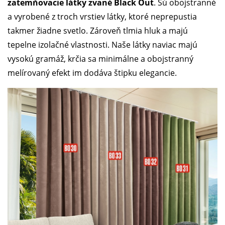
zatemňovacie látky zvané Black Out
. Sú obojstranné
a vyrobené z troch vrstiev látky, ktoré neprepustia
takmer žiadne svetlo. Zároveň tlmia hluk a majú
tepelne izolačné vlastnosti. Naše látky naviac majú
vysokú gramáž, krčia sa minimálne a obojstranný
melírovaný efekt im dodáva štipku elegancie.