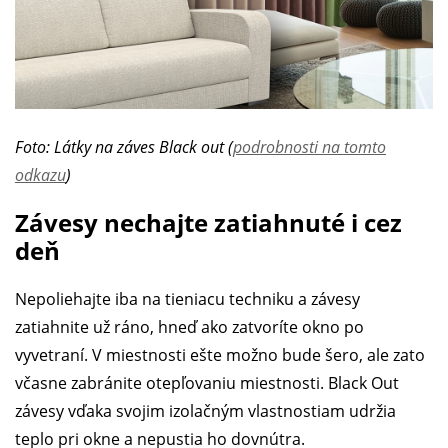
Foto: Látky na záves Black out (
podrobnosti na tomto
odkazu
)
Závesy nechajte zatiahnuté i cez
deň
Nepoliehajte iba na tieniacu techniku a závesy
zatiahnite už ráno, hneď ako zatvoríte okno po
vyvetraní. V miestnosti ešte možno bude šero, ale zato
včasne zabránite otepľovaniu miestnosti. Black Out
závesy vďaka svojim izolačným vlastnostiam udržia
teplo pri okne a nepustia ho dovnútra.