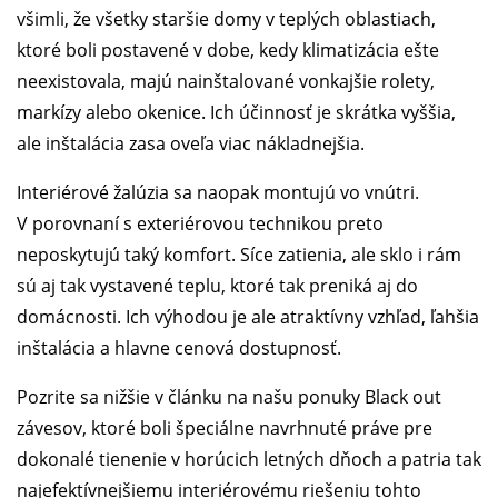
všimli, že všetky staršie domy v teplých oblastiach,
ktoré boli postavené v dobe, kedy klimatizácia ešte
neexistovala, majú nainštalované vonkajšie rolety,
markízy alebo okenice. Ich účinnosť je skrátka vyššia,
ale inštalácia zasa oveľa viac nákladnejšia.
Interiérové žalúzia sa naopak montujú vo vnútri.
V porovnaní s exteriérovou technikou preto
neposkytujú taký komfort. Síce zatienia, ale sklo i rám
sú aj tak vystavené teplu, ktoré tak preniká aj do
domácnosti. Ich výhodou je ale atraktívny vzhľad, ľahšia
inštalácia a hlavne cenová dostupnosť.
Pozrite sa nižšie v článku na našu ponuky Black out
závesov, ktoré boli špeciálne navrhnuté práve pre
dokonalé tienenie v horúcich letných dňoch a patria tak
najefektívnejšiemu interiérovému riešeniu tohto