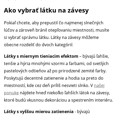
Ako vybrať látku na závesy
Pokiaľ chcete, aby prepustil čo najmenej slnečných
lúčov a zároveň bránil otepľovaniu miestnosti, musíte
si vybrať správnu látku. Látky na závesy môžeme
obecne rozdeliť do dvoch kategórií:
Látky s miernym tieniacim efektom
– bývajú ľahšie,
tenšie a hýria mnohými vzormi a farbami, od svetlých
pastelových odtieňov až po prirodzené zemité farby.
Poskytujú decentné zatienenie a hodia sa preto do
miestností, kde cez deň príliš nesvieti slnko. V
našej
ponuke
nájdete hneď niekoľko ľahších látok na závesy,
ktoré budú vkusnou dekoráciou a spestrením interiéru.
Látky s vyššou mierou zatienenia
- bývajú