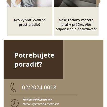
Ako vybrať kvalitné
Naše záclony môžete
prestieradlo?
prať v práčke. Aké
k
odporúčania dodržiavať?
Potrebujete
poradiť?
02/2024 0018
Telefonické objednávky,
otázky, informácie a reklamácie