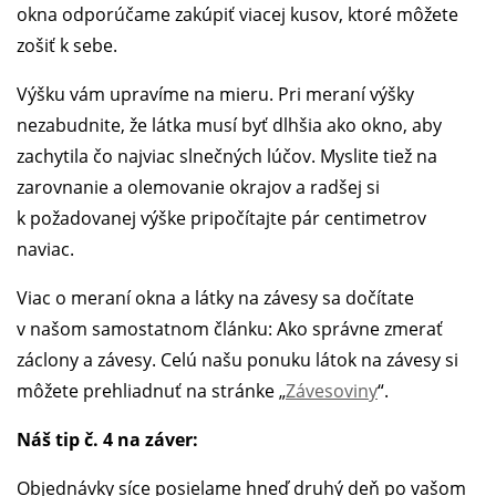
okna odporúčame zakúpiť viacej kusov, ktoré môžete
zošiť k sebe.
Výšku vám upravíme na mieru. Pri meraní výšky
nezabudnite, že látka musí byť dlhšia ako okno, aby
zachytila čo najviac slnečných lúčov. Myslite tiež na
zarovnanie a olemovanie okrajov a radšej si
k požadovanej výške pripočítajte pár centimetrov
naviac.
Viac o meraní okna a látky na závesy sa dočítate
v našom samostatnom článku: Ako správne zmerať
záclony a závesy. Celú našu ponuku látok na závesy si
môžete prehliadnuť na stránke „
Závesoviny
“.
Náš tip č. 4 na záver:
Objednávky síce posielame hneď druhý deň po vašom