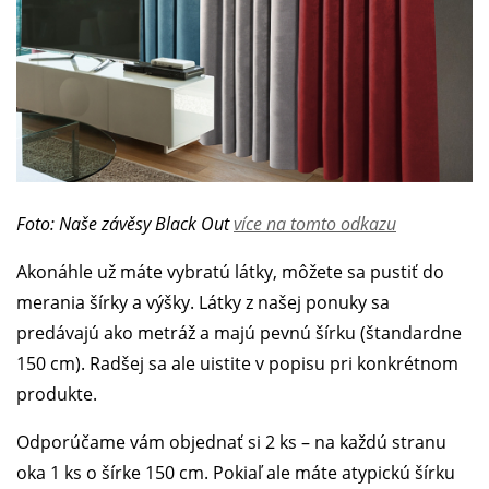
Foto: Naše závěsy Black Out
více na tomto odkazu
Akonáhle už máte vybratú látky, môžete sa pustiť do
merania šírky a výšky. Látky z našej ponuky sa
predávajú ako metráž a majú pevnú šírku (štandardne
150 cm). Radšej sa ale uistite v popisu pri konkrétnom
produkte.
Odporúčame vám objednať si 2 ks – na každú stranu
oka 1 ks o šírke 150 cm. Pokiaľ ale máte atypickú šírku