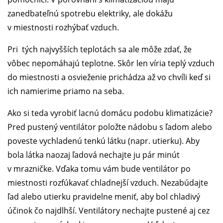
zanedbateľnú spotrebu elektriky, ale dokážu
v miestnosti rozhýbať vzduch.
Pri tých najvyšších teplotách sa ale môže zdať, že
vôbec nepomáhajú teplotne. Skôr len víria teplý vzduch
do miestnosti a osvieženie prichádza až vo chvíli keď si
ich namierime priamo na seba.
Ako si teda vyrobiť lacnú domácu podobu klimatizácie?
Pred pustený ventilátor položte nádobu s ľadom alebo
poveste vychladenú tenkú látku (napr. utierku). Aby
bola látka naozaj ľadová nechajte ju pár minút
v mrazničke. Vďaka tomu vám bude ventilátor po
miestnosti rozfúkavať chladnejší vzduch. Nezabúdajte
ľad alebo utierku pravidelne meniť, aby bol chladivý
účinok čo najdlhší. Ventilátory nechajte pustené aj cez