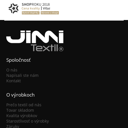
Spoločnosť
O nás
Napísali ste nám
Kontakt
O výrobkoch
Prečo textil od nás
Tovar skladom
Kvalita výrobkov
Starostlivosť o výrobky
Záruky