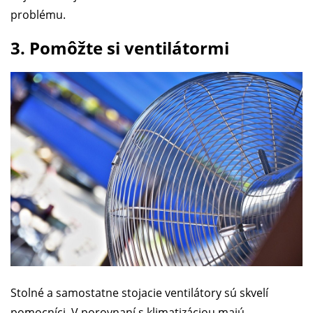
problému.
3. Pomôžte si ventilátormi
Stolné a samostatne stojacie ventilátory sú skvelí
pomocníci. V porovnaní s klimatizáciou majú