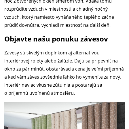
noc z otvorených okien smerom von. Vďaka tomu
rozprúdite vzduch v miestnosti a chladný nočný
vzduch, ktorý namiesto vyháňaného teplého začne
prúdiť dovnútra, vychladí miestnosť na ďalší deň.
Objavte našu ponuku závesov
Závesy sú skvelým doplnkom aj alternatívou
interiérovej rolety alebo žalúzie. Dajú sa pripevniť na
okno za pár minút, obstarávacia cena je veľmi príjemná
a keď vám záves zovšednie ľahko ho vymeníte za nový.
Interiér naviac vkusne zútulnia a postarajú sa
o príjemnú uvoľnenú atmosféru.