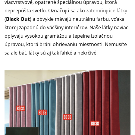
viacvrstvové, opatrené špeciálnou úpravou, ktorá
neprepúšťa svetlo. Označujú sa ako
zatemňujúce látky
(
Black Out
) a obvykle mávajú neutrálnu farbu, vďaka
ktorej zapadnú do väčšiny interiérov. Naše látky naviac
oplývajú vysokou gramážou a tepelne izolačnou
úpravou, ktorá bráni ohrievaniu miestnosti. Nemusíte
sa ale báť, látky sú aj tak ľahké a nekrčivé.