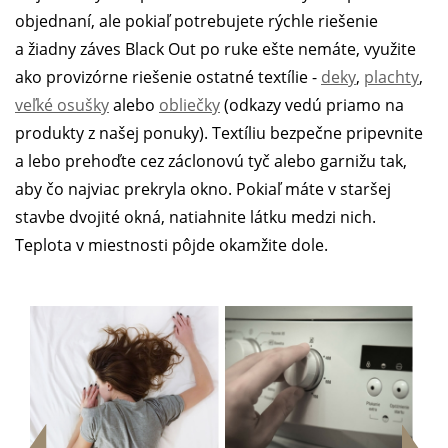
objednaní, ale pokiaľ potrebujete rýchle riešenie
a žiadny záves Black Out po ruke ešte nemáte, využite
ako provizórne riešenie ostatné textílie -
deky
,
plachty
,
veľké osušky
alebo
obliečky
(odkazy vedú priamo na
produkty z našej ponuky). Textíliu bezpečne pripevnite
a lebo prehoďte cez záclonovú tyč alebo garnižu tak,
aby čo najviac prekryla okno. Pokiaľ máte v staršej
stavbe dvojité okná, natiahnite látku medzi nich.
Teplota v miestnosti pôjde okamžite dole.