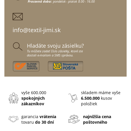
Pracovná doba:
pondelok - piatok
8.00 - 16.00
info@textil-jimi.sk
Hladáte svoju zásielku?
Tu môžete zadať číslo zásielky, ktoré ste
dostali e-mailom a SMS správou.
vyše 600.000
skladem máme vyše
spokojných
6.500.000
kusov
zákazníkov
položiek
garancia
vrátenia
najnižšia cena
tovaru
do 30 dní
poštovného