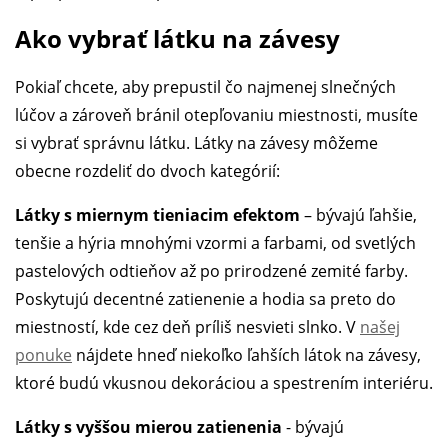
Ako vybrať látku na závesy
Pokiaľ chcete, aby prepustil čo najmenej slnečných
lúčov a zároveň bránil otepľovaniu miestnosti, musíte
si vybrať správnu látku. Látky na závesy môžeme
obecne rozdeliť do dvoch kategórií:
Látky s miernym tieniacim efektom
– bývajú ľahšie,
tenšie a hýria mnohými vzormi a farbami, od svetlých
pastelových odtieňov až po prirodzené zemité farby.
Poskytujú decentné zatienenie a hodia sa preto do
miestností, kde cez deň príliš nesvieti slnko. V
našej
ponuke
nájdete hneď niekoľko ľahších látok na závesy,
ktoré budú vkusnou dekoráciou a spestrením interiéru.
Látky s vyššou mierou zatienenia
- bývajú