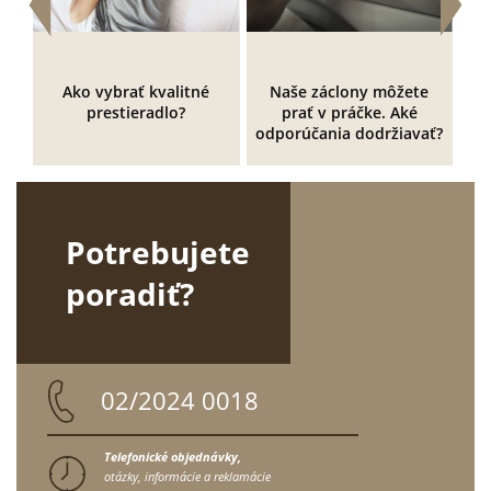
Ako vybrať kvalitné
Naše záclony môžete
prestieradlo?
prať v práčke. Aké
k
odporúčania dodržiavať?
Potrebujete
poradiť?
02/2024 0018
Telefonické objednávky,
otázky, informácie a reklamácie