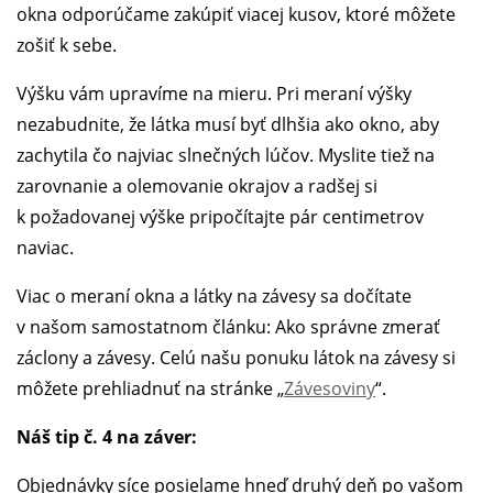
okna odporúčame zakúpiť viacej kusov, ktoré môžete
zošiť k sebe.
Výšku vám upravíme na mieru. Pri meraní výšky
nezabudnite, že látka musí byť dlhšia ako okno, aby
zachytila čo najviac slnečných lúčov. Myslite tiež na
zarovnanie a olemovanie okrajov a radšej si
k požadovanej výške pripočítajte pár centimetrov
naviac.
Viac o meraní okna a látky na závesy sa dočítate
v našom samostatnom článku: Ako správne zmerať
záclony a závesy. Celú našu ponuku látok na závesy si
môžete prehliadnuť na stránke „
Závesoviny
“.
Náš tip č. 4 na záver:
Objednávky síce posielame hneď druhý deň po vašom