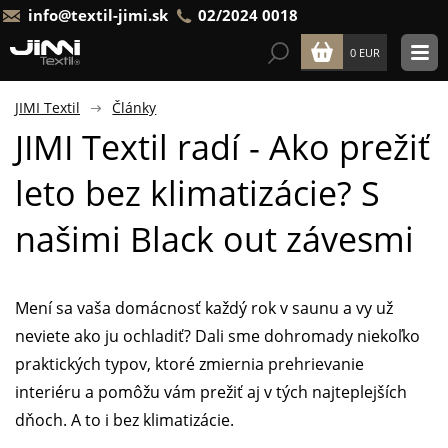
info@textil-jimi.sk
02/2024 0018
0 EUR
JIMI Textil
Články
JIMI Textil radí - Ako prežiť
leto bez klimatizácie? S
našimi Black out závesmi
Mení sa vaša domácnosť každý rok v saunu a vy už
neviete ako ju ochladiť? Dali sme dohromady niekoľko
praktických typov, ktoré zmiernia prehrievanie
interiéru a pomôžu vám prežiť aj v tých najteplejších
dňoch. A to i bez klimatizácie.