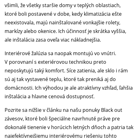
všimli, že všetky staršie domy v teplých oblastiach,
ktoré boli postavené v dobe, kedy klimatizácia ešte
neexistovala, majú nainštalované vonkajšie rolety,
markízy alebo okenice. Ich účinnosť je skrátka vyššia,
ale inštalácia zasa oveľa viac nákladnejšia.
Interiérové žalúzia sa naopak montujú vo vnútri.
V porovnaní s exteriérovou technikou preto
neposkytujú taký komfort. Síce zatienia, ale sklo i rám
sú aj tak vystavené teplu, ktoré tak preniká aj do
domácnosti. Ich výhodou je ale atraktívny vzhľad, ľahšia
inštalácia a hlavne cenová dostupnosť.
Pozrite sa nižšie v článku na našu ponuky Black out
závesov, ktoré boli špeciálne navrhnuté práve pre
dokonalé tienenie v horúcich letných dňoch a patria tak
najefektívnejšiemu interiérovému riešeniu tohto