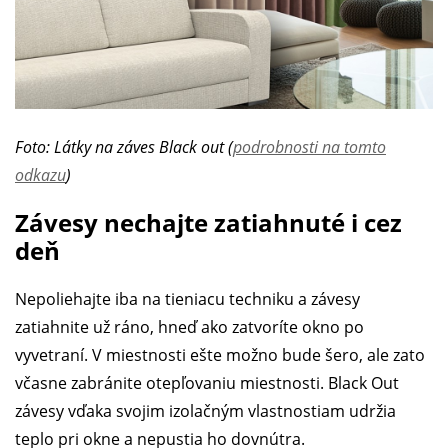
Foto: Látky na záves Black out (
podrobnosti na tomto
odkazu
)
Závesy nechajte zatiahnuté i cez
deň
Nepoliehajte iba na tieniacu techniku a závesy
zatiahnite už ráno, hneď ako zatvoríte okno po
vyvetraní. V miestnosti ešte možno bude šero, ale zato
včasne zabránite otepľovaniu miestnosti. Black Out
závesy vďaka svojim izolačným vlastnostiam udržia
teplo pri okne a nepustia ho dovnútra.