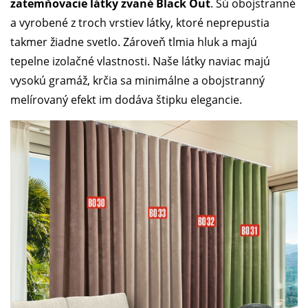
zatemňovacie látky zvané Black Out
. Sú obojstranné
a vyrobené z troch vrstiev látky, ktoré neprepustia
takmer žiadne svetlo. Zároveň tlmia hluk a majú
tepelne izolačné vlastnosti. Naše látky naviac majú
vysokú gramáž, krčia sa minimálne a obojstranný
melírovaný efekt im dodáva štipku elegancie.