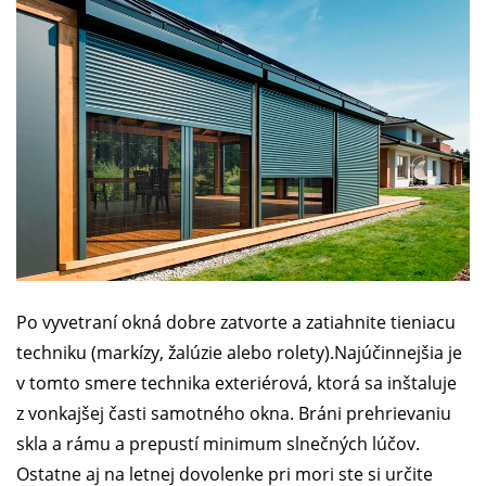
Po vyvetraní okná dobre zatvorte a zatiahnite tieniacu
techniku (markízy, žalúzie alebo rolety).Najúčinnejšia je
v tomto smere technika exteriérová, ktorá sa inštaluje
z vonkajšej časti samotného okna. Bráni prehrievaniu
skla a rámu a prepustí minimum slnečných lúčov.
Ostatne aj na letnej dovolenke pri mori ste si určite